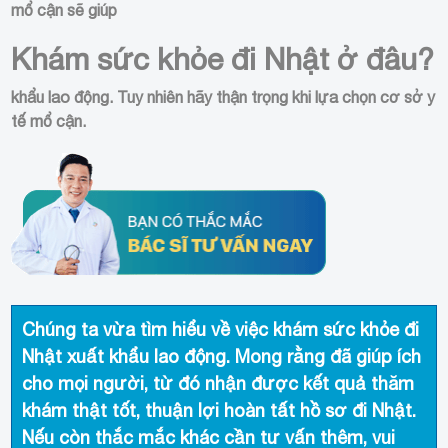
mổ cận sẽ giúp
Khám sức khỏe đi Nhật ở đâu?
khẩu lao động. Tuy nhiên hãy thận trọng khi lựa chọn cơ sở y
tế mổ cận.
Chúng ta vừa tìm hiểu về việc khám sức khỏe đi
Nhật xuất khẩu lao động. Mong rằng đã giúp ích
cho mọi người, từ đó nhận được kết quả thăm
khám thật tốt, thuận lợi hoàn tất hồ sơ đi Nhật.
Nếu còn thắc mắc khác cần tư vấn thêm, vui