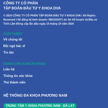
CÔNG TY CỔ PHẦN
TẬP ĐOÀN ĐẦU TƯ Y KHOA DVA
© 2024 CÔNG TY CỔ PHẦN TẬP ĐOÀN ĐẦU TƯ Y KHOA DVA / All Rights
Reserved I Số đăng ký kinh doanh: 5801524371 do Sở Kế hoạch và Đầu tư
Tỉnh Lâm Đồng cấp lần đầu ngày 10 tháng 10 năm 2024
GIỚI THIỆU
Về chúng tôi
Đội ngũ bác sĩ
Tin tức
DÀNH CHO KHÁCH HÀNG
Liên hệ
Thông tin sức khỏe
Thẻ thành viên
HỆ THỐNG ĐA KHOA PHƯƠNG NAM
TRUNG TÂM Y KHOA PHƯƠNG NAM - ĐÀ LẠT