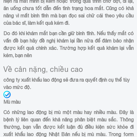
hiện ra mắt mình bị kém hoặc trong quá trình chờ đợi, đi lại,
ăn uống chưa tốt dẫn đến tình trạng hoa mắt. Cũng có khả
năng vì mất bình tĩnh mà bạn đọc sai chữ cái theo yêu cầu
của bác sĩ, làm kết quả kém đi.
Do đó khi khám mắt bạn cần giữ bình tĩnh. Nếu thấy mắt có
vấn đề bạn hãy đề nghị khám lại lần nữa để đảm bảo nhận
được kết quả chính xác. Trường hợp kết quả khám lại vẫn
kém, bạn nên
Về cân nặng, chiều cao
công ty xuất khẩu lao động sẽ đưa ra quyết định cụ thể tùy
vào mức độ.
Mù màu
Có những lao động bị mù một màu hay nhiều màu. Đây là
bệnh lý liên quan đến khả năng phân biệt màu sắc. Thông
thường, bạn vẫn được kết luận đủ điều kiện sức khỏe đi
xuất khẩu lao động Nhật Bản nếu bị mù màu. Trong form