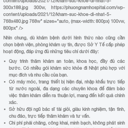
content/uploads/2021/12/kham-suc-khoe-di-nhat-5-
300x188.jpg 300w, https://phuongnamhospital.com/wp-
content/uploads/2021/12/kham-suc-khoe-di-nhat-5-
768x480.jpg 768w" sizes="auto, (max-width: 800px) 100vw,
800px" />
Nhìn chung, dù khám bệnh dưới hình thức nào cũng cần
chọn bệnh viện, phòng khám uy tín, được Sở Y Tế cấp phép
hoạt động, đáp ứng đủ những tiêu chí dưới đây:
Quy trình thăm khám an toàn, khoa học, đầy đủ các
bước. Có nhiều gói khám sức khỏe đi Nhật phù hợp với
mục đích và nhu cầu của bạn.
Có máy móc, trang thiết bị hiện đại, nhập khẩu trực tiếp
từ nước ngoài, đa dạng các chuyên khoa để đảm bảo
việc thăm khám diễn ra thuận lợi, mang đến kết quả chính
xác.
Sở hữu đội ngũ bác sĩ tài giỏi, giàu kinh nghiệm, tận tình,
chu đáo, trực tiếp thăm khám và tư vấn.
Chi phí phải chăng, công khai, minh bạch, không phát sinh