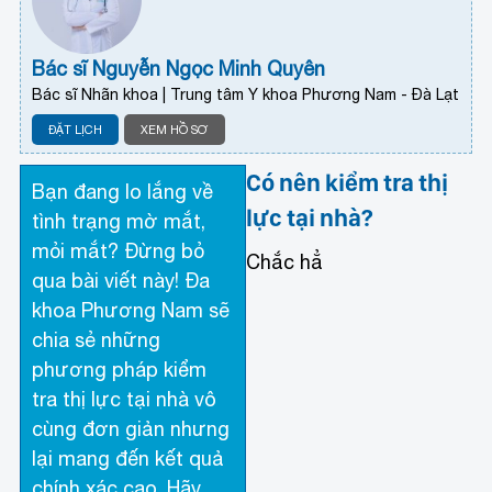
Bác sĩ Nguyễn Ngọc Minh Quyên
Bác sĩ Nhãn khoa | Trung tâm Y khoa Phương Nam - Đà Lạt
ĐẶT LỊCH
XEM HỒ SƠ
Có nên kiểm tra thị
Bạn đang lo lắng về
lực tại nhà?
tình trạng mờ mắt,
mỏi mắt? Đừng bỏ
Chắc hẳ
qua bài viết này! Đa
khoa Phương Nam sẽ
chia sẻ những
phương pháp kiểm
tra thị lực tại nhà vô
cùng đơn giản nhưng
lại mang đến kết quả
chính xác cao. Hãy