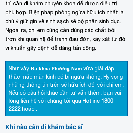
thì cần đi khám chuyên khoa để được điều trị
phù hợp. Biện pháp phòng ngừa hữu ích nhất là
chú ý giữ gìn vệ sinh sạch sẽ bộ phận sinh dục.
Ngoài ra, chị em cũng cần dùng các chất bôi
trơn khi quan hệ để tránh đau đớn, xây xát từ đó
vi khuẩn gây bệnh dễ dàng tấn công.
Như vậy
vừa giải đáp
Đa khoa Phương Nam
thắc mắc mãn kinh có bị ngứa không. Hy vọng
những thông tin trên sẽ hữu ích đối với chị em.
Nếu có câu hỏi khác cần tư vấn thêm, bạn vui
lòng liên hệ với chúng tôi qua Hotline
1800
2222
hoặc
.
Khi nào cần đi khám bác sĩ