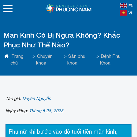
EN
VI
Mãn Kinh Có Bị Ngứa Không? Khắc
Phục Như Thế Nào?
Trang
>
Chuyên
>
Sản phụ
>
Bệnh Phụ
chủ
khoa
khoa
Khoa
Tác giả:
Duyên Nguyễn
Ngày đăng:
Tháng 5 28, 2023
Phụ nữ khi bước vào độ tuổi tiền mãn kinh,