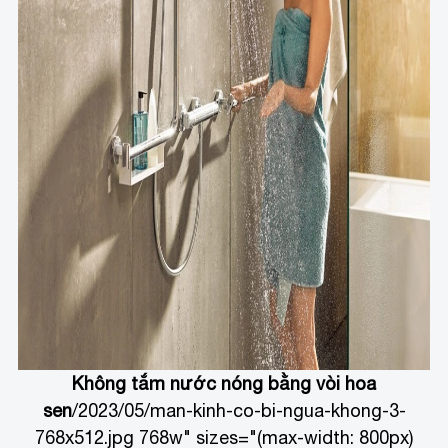
Không tắm nước nóng bằng vòi hoa
sen
/2023/05/man-kinh-co-bi-ngua-khong-3-
768x512.jpg 768w" sizes="(max-width: 800px)