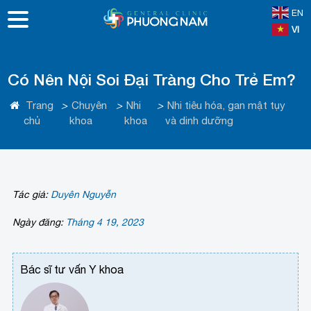
EN
VI
Có Nên Nội Soi Đại Tràng Cho Trẻ Em?
Trang
>
Chuyên
>
Nhi
>
Nhi tiêu hóa, gan mật tụy
chủ
khoa
khoa
và dinh dưỡng
Tác giả:
Duyên Nguyễn
Ngày đăng:
Tháng 4 19, 2023
Bác sĩ tư vấn Y khoa