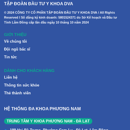
TẬP ĐOÀN ĐẦU TƯ Y KHOA DVA
© 2024 CÔNG TY CỔ PHẦN TẬP ĐOÀN ĐẦU TƯ Y KHOA DVA / All Rights
Reserved I Số đăng ký kinh doanh: 5801524371 do Sở Kế hoạch và Đầu tư
Tỉnh Lâm Đồng cấp lần đầu ngày 10 tháng 10 năm 2024
GIỚI THIỆU
Về chúng tôi
Đội ngũ bác sĩ
Tin tức
DÀNH CHO KHÁCH HÀNG
Liên hệ
Thông tin sức khỏe
Thẻ thành viên
HỆ THỐNG ĐA KHOA PHƯƠNG NAM
TRUNG TÂM Y KHOA PHƯƠNG NAM - ĐÀ LẠT