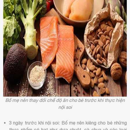
Bố mẹ nên thay đổi chế độ ăn cho bé trước khi thực hiện
nội soi
3 ngày trước khi nội soi: Bố mẹ nên kiêng cho bé những
thực phẩm có hạt như dưa chuột, cà chua và các loại