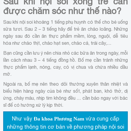
Sau khi nội soi xong trẻ cần
được chăm sóc như thế nào?
Sau khi nội soi khoảng 1 tiếng phụ huynh có thể cho bé uống
sữa tươi. Sau 2 – 3 tiếng hãy để trẻ ăn cháo loãng. Những
ngày sau đó cần ăn thực phẩm mềm, lỏng, nguội, dễ tiêu
hóa như cháo thịt, cháo hạt sen, cháo cá, trái cây,…
Bạn cũng cần lưu ý nên chia nhỏ các bữa ăn trong ngày, mỗi
lần cách nhau 3 – 4 tiếng đồng hồ. Bố mẹ cần tránh những
thực phẩm lạnh, nóng, cay, có vị chua và chứa nhiều dầu
mỡ.
Ngoài ra, bố mẹ nên theo dõi thường xuyên thân nhiệt và
biểu hiện hàng ngày của bé như sốt, phát ban, khó thở, dị
ứng, chảy máu, nhịp tim không đều … cần báo ngay với bác
sĩ để có hướng xử lý kịp thời.
Như vậy
vừa cung cấp
Đa khoa Phương Nam
những thông tin cơ bản về phương pháp nội soi