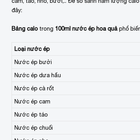
cam, táo, nho, bưởi,.. Để so sánh hàm lượng calo
đây:
Bảng
calo
trong
100ml nước ép hoa quả
phổ biến
Loại nước ép
Nước ép bưởi
Nước ép dưa hấu
Nước ép cà rốt
Nước ép cam
Nước ép táo
Nước ép chuối