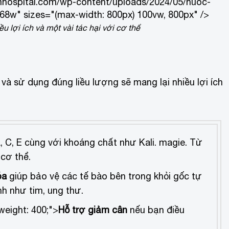
mhospital.com/wp-content/uploads/2024/05/nuoc-
68w" sizes="(max-width: 800px) 100vw, 800px" />
lợi ích và một vài tác hại với cơ thể
 sử dụng đúng liều lượng sẽ mang lại nhiều lợi ích
, C, E cùng với khoáng chất như Kali. magie. Từ
cơ thể.
óa
giúp bảo vệ các tế bào bên trong khỏi gốc tự
h như tim, ung thư.
weight: 400;">
Hỗ trợ giảm cân
nếu bạn điều