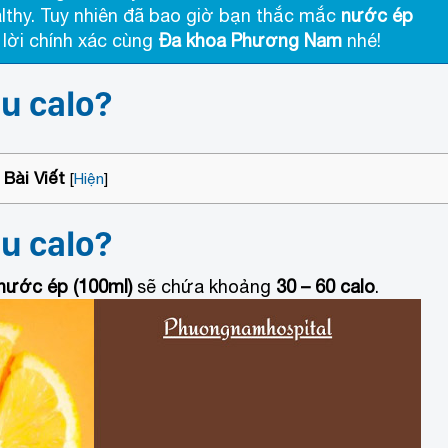
lthy. Tuy nhiên đã bao giờ bạn thắc mắc
nước ép
 lời chính xác cùng
Đa khoa Phương Nam
nhé!
u calo?
Bài Viết
[
Hiện
]
u calo?
 nước ép (100ml)
sẽ chứa khoảng
30 – 60 calo
.