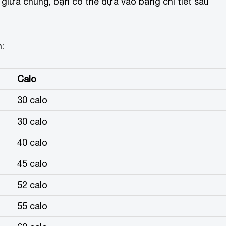
 giữa chúng, bạn có thể dựa vào bảng chi tiết sau
:
Calo
30 calo
30 calo
40 calo
45 calo
52 calo
55 calo