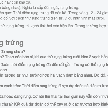
úc này còn khá xa.
bằng nhau): Nghĩa là sắp đến ngày rụng trứng.
 que: Thời điểm rụng trứng đã cận kề. Trong vòng 12 – 24 giờ 
đối với cách thử rụng trứng điện tử, ví dụ như hình mặt cười.
hử rụng trứng thì vạch thứ hai vẫn hiện lên. Trong trường hợp 
g trứng
g đã rụng chưa?
a? Theo các bác sĩ, khi que thử rụng trứng xuất hiện 2 vạch bằ
đoán thời điểm rụng trứng đã đến rất gần. Trứng có thể rụng t
 cao.
oán tương tự như trường hợp hai vạch đậm bằng nhau. Do đó, 
n vạch trên: Thời điểm rụng trứng được dự đoán sẽ diễn ra tron
hoặc đang rụng. Cơ hội thụ thai tại thời gian này vẫn còn nhưn
ng chưa? Kết quả dự đoán có thể xảy ra ở các trường hợp khác