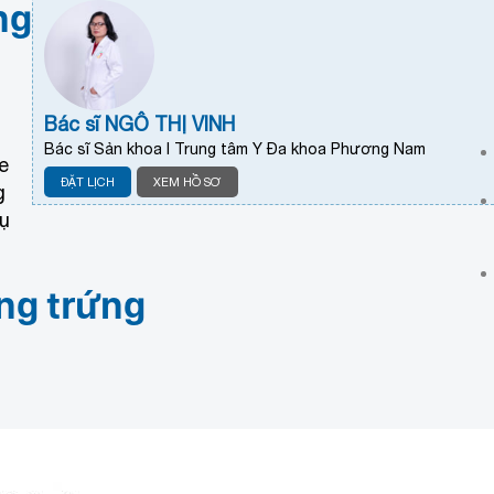
ng
Bác sĩ NGÔ THỊ VINH
Bác sĩ Sản khoa I Trung tâm Y Đa khoa Phương Nam
e
ĐẶT LỊCH
XEM HỒ SƠ
g
ụ
ụng trứng