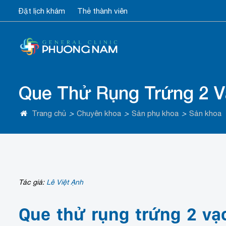
Đặt lịch khám
Thẻ thành viên
Que Thử Rụng Trứng 2 
Trang chủ
>
Chuyên khoa
>
Sản phụ khoa
>
Sản khoa
Tác giả:
Lê Việt Ạnh
Que thử rụng trứng 2 vạ