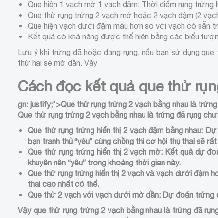
Que hiện 1 vạch mờ 1 vạch đậm: Thời điểm rụng trứng l
Que thử rụng trứng 2 vạch mờ hoặc 2 vạch đậm (2 vạch 
Que hiện vạch dưới đậm màu hơn so với vạch có sẵn trên
Kết quả có khả năng được thể hiện bằng các biểu tượng 
Lưu ý khi trứng đã hoặc đang rụng, nếu bạn sử dụng que t
thứ hai sẽ mờ dần. Vậy
Cách đọc kết quả que thử rụn
gn: justify;">
Que thử rụng trứng 2 vạch bằng nhau là trứn
Que thử rụng trứng 2 vạch bằng nhau
là trứng đã rụng chư
Que thử rụng trứng hiển thị 2 vạch đậm bằng nhau: Dự 
bạn tranh thủ “yêu” cùng chồng thì cơ hội thụ thai sẽ rất
Que thử rụng trứng hiển thị 2 vạch mờ: Kết quả dự đ
khuyên nên “yêu” trong khoảng thời gian này.
Que thử rụng trứng hiển thị 2 vạch và vạch dưới đậm hơ
thai cao nhất có thể.
Que thử 2 vạch với vạch dưới mờ dần: Dự đoán trứng đã 
Vậy
que thử rụng trứng 2 vạch bằng nhau
là trứng đã rụ