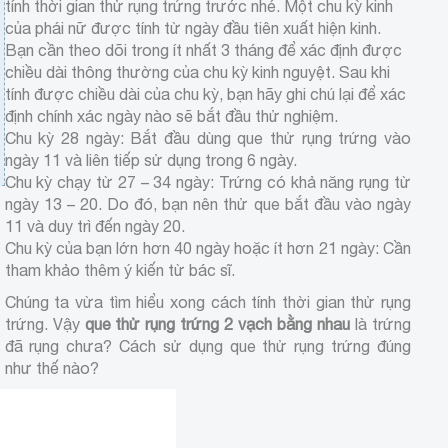
tính thời gian thử rụng trứng trước nhé. Một chu kỳ kinh
của phái nữ được tính từ ngày đầu tiên xuất hiện kinh.
Bạn cần theo dõi trong ít nhất 3 tháng để xác định được
chiều dài thông thường của chu kỳ kinh nguyệt. Sau khi
tính được chiều dài của chu kỳ, bạn hãy ghi chú lại để xác
định chính xác ngày nào sẽ bắt đầu thử nghiệm.
Chu kỳ 28 ngày: Bắt đầu dùng que thử rụng trứng vào
ngày 11 và liên tiếp sử dụng trong 6 ngày.
Chu kỳ chạy từ 27 – 34 ngày: Trứng có khả năng rụng từ
ngày 13 – 20. Do đó, bạn nên thử que bắt đầu vào ngày
11 và duy trì đến ngày 20.
Chu kỳ của bạn lớn hơn 40 ngày hoặc ít hơn 21 ngày: Cần
tham khảo thêm ý kiến từ bác sĩ.
Chúng ta vừa tìm hiểu xong cách tính thời gian thử rụng
trứng. Vậy
que thử rụng trứng 2 vạch bằng nhau
là trứng
đã rụng chưa? Cách sử dụng que thử rụng trứng đúng
như thế nào?