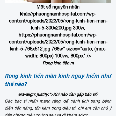
Một số nguyên nhân
khác
//phuongnamhospital.com/wp-
content/uploads/2023/05/rong-kinh-tien-man-
kinh-5-300x200.jpg 300w,
https://phuongnamhospital.com/wp-
content/uploads/2023/05/rong-kinh-tien-man-
kinh-5-768x512.jpg 768w" sizes="auto, (max-
width: 800px) 100vw, 800px" />
Rong kinh tiền m
Rong kinh tiền mãn kinh nguy hiểm như
thế nào?
ext-align: justify;">
Khi nào cần gặp bác sĩ?
Các bác sĩ nhấn mạnh rằng, để tránh tình trạng bệnh
diễn tiến nặng, tốn kém trong điều trị, chị em cần chú ý
đến những triệu chứng sau và đi khám sớm: