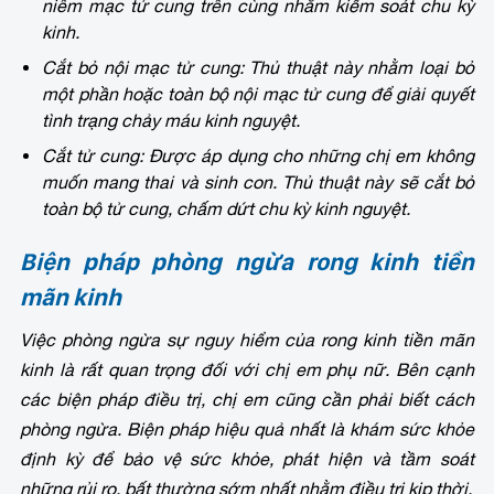
niêm mạc tử cung trên cùng nhằm kiểm soát chu kỳ
kinh.
Cắt bỏ nội mạc tử cung: Thủ thuật này nhằm loại bỏ
một phần hoặc toàn bộ nội mạc tử cung để giải quyết
tình trạng chảy máu kinh nguyệt.
Cắt tử cung: Được áp dụng cho những chị em không
muốn mang thai và sinh con. Thủ thuật này sẽ cắt bỏ
toàn bộ tử cung, chấm dứt chu kỳ kinh nguyệt.
Biện pháp phòng ngừa rong kinh tiền
mãn kinh
Việc phòng ngừa sự nguy hiểm của rong kinh tiền mãn
kinh là rất quan trọng đối với chị em phụ nữ. Bên cạnh
các biện pháp điều trị, chị em cũng cần phải biết cách
phòng ngừa. Biện pháp hiệu quả nhất là khám sức khỏe
định kỳ để bảo vệ sức khỏe, phát hiện và tầm soát
những rủi ro, bất thường sớm nhất nhằm điều trị kịp thời.