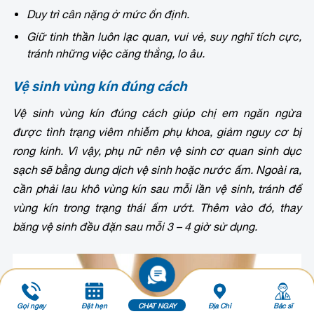
Duy trì cân nặng ở mức ổn định.
Giữ tinh thần luôn lạc quan, vui vẻ, suy nghĩ tích cực,
tránh những việc căng thẳng, lo âu.
Vệ sinh vùng kín đúng cách
Vệ sinh vùng kín đúng cách giúp chị em ngăn ngừa
được tình trạng viêm nhiễm phụ khoa, giảm nguy cơ bị
rong kinh. Vì vậy, phụ nữ nên vệ sinh cơ quan sinh dục
sạch sẽ bằng dung dịch vệ sinh hoặc nước ấm. Ngoài ra,
cần phải lau khô vùng kín sau mỗi lần vệ sinh, tránh để
vùng kín trong trạng thái ẩm ướt. Thêm vào đó, thay
băng vệ sinh đều đặn sau mỗi 3 – 4 giờ sử dụng.
Gọi ngay
Đặt hẹn
CHAT NGAY
Địa Chỉ
Bác sĩ