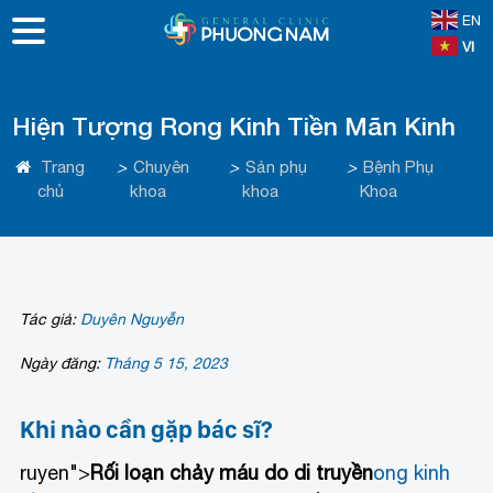
EN
VI
Hiện Tượng Rong Kinh Tiền Mãn Kinh
Trang
>
Chuyên
>
Sản phụ
>
Bệnh Phụ
chủ
khoa
khoa
Khoa
Tác giả:
Duyên Nguyễn
Ngày đăng:
Tháng 5 15, 2023
Khi nào cần gặp bác sĩ?
ruyen">
Rối loạn chảy máu do di truyền
ong kinh