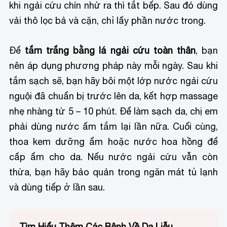
khi ngải cứu chín nhừ ra thì tắt bếp. Sau đó dùng
vải thô lọc bả và cặn, chỉ lấy phần nước trong.
Để
tắm trắng bằng lá ngải cứu toàn thân
, bạn
nên áp dụng phương pháp này mỗi ngày. Sau khi
tắm sạch sẽ, bạn hãy bôi một lớp nước ngải cứu
nguội đã chuẩn bị trước lên da, kết hợp massage
nhẹ nhàng từ 5 – 10 phút. Để làm sạch da, chị em
phải dùng nước ấm tắm lại lần nữa. Cuối cùng,
thoa kem dưỡng ẩm hoặc nước hoa hồng để
cấp ẩm cho da. Nếu nước ngải cứu vẫn còn
thừa, bạn hãy bảo quản trong ngăn mát tủ lạnh
và dùng tiếp ở lần sau.
Tìm Hiểu Thêm Các Bệnh Về Da Liễu