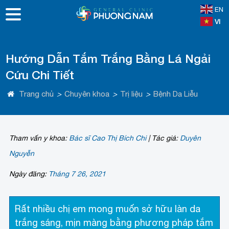
EN
VI
Hướng Dẫn Tắm Trắng Bằng Lá Ngải
Cứu Chi Tiết
Trang chủ
>
Chuyên khoa
>
Trị liệu
>
Bệnh Da Liễu
Tham vấn y khoa:
Bác sĩ Cao Thị Bích Chi
|
Tác giả:
Duyên
Nguyễn
Ngày đăng:
Tháng 7 26, 2021
Rất nhiều chị em mong muốn sở hữu làn da
trắng sáng, mịn màng bằng phương pháp tắm