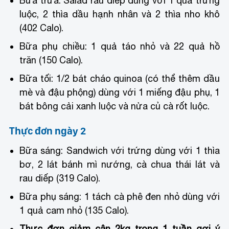
Bữa trưa: Salad rau diếp dùng với 1 quả trứng
luộc, 2 thìa dầu hạnh nhân và 2 thìa nho khô
(402 Calo).
Bữa phụ chiều: 1 quả táo nhỏ và 22 quả hồ
trăn (150 Calo).
Bữa tối: 1/2 bát cháo quinoa (có thể thêm dầu
mè và đậu phộng) dùng với 1 miếng đậu phụ, 1
bát bông cải xanh luộc và nửa củ cà rốt luộc.
Thực đơn ngày 2
Bữa sáng: Sandwich với trứng dùng với 1 thìa
bơ, 2 lát bánh mì nướng, cà chua thái lát và
rau diếp (319 Calo).
Bữa phụ sáng: 1 tách cà phê đen nhỏ dùng với
1 quả cam nhỏ (135 Calo).
Thực đơn giảm cân 2kg trong 1 tuần gợi ý