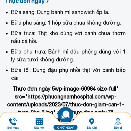
Thực đơn ngày 7
Bữa sáng: Dùng bánh mì sandwich ốp la.
Bữa phụ sáng: 1 hộp sữa chua không đường.
Bữa trưa: Thịt kho dùng với canh chua thơm
nấu cá hồi.
Bữa phụ trưa: Bánh mì đậu phộng dùng với 1
ly sữa tươi không đường.
Bữa tối: Dùng đậu phụ nhồi thịt với canh bắp
cải.
Thực đơn ngày 5
wp-image-60984 size-full"
src="https://phuongnamhospital.com/wp-
content/uploads/2023/07/thuc-don-giam-can-1-
tuan-2kg-6.jpg" alt="Thực đơn ngày 7"
width="800" height="450"
srcset="https://phuongnamhospital.com/wp-
Gọi ngay
Đặt hẹn
CHAT NGAY
Địa Chỉ
Bác sĩ