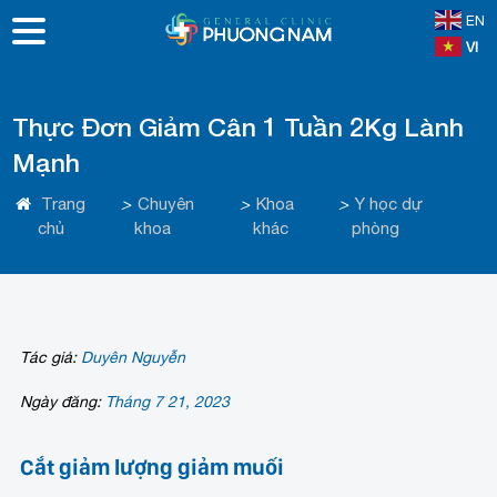
EN
VI
Thực Đơn Giảm Cân 1 Tuần 2Kg Lành
Mạnh
Trang
>
Chuyên
>
Khoa
>
Y học dự
chủ
khoa
khác
phòng
Tác giả:
Duyên Nguyễn
Ngày đăng:
Tháng 7 21, 2023
Cắt giảm lượng giảm muối