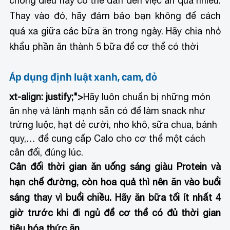
chóng điều này có thể dẫn đến việc ăn quá nhiều.
Thay vào đó, hãy đảm bảo bạn không để cách
quá xa giữa các bữa ăn trong ngày. Hãy chia nhỏ
khẩu phần ăn thành 5 bữa để cơ thể có thời
Áp dụng định luật xanh, cam, đỏ
xt-align: justify;">
Hãy luôn chuẩn bị những món
ăn nhẹ và lành mạnh sẵn có để làm snack như
trứng luộc, hạt dẻ cười, nho khô, sữa chua, bánh
quy,… để cung cấp Calo cho cơ thể một cách
cân đối, đúng lúc.
Cân đối thời gian ăn uống
sáng giàu Protein và
hạn chế đường, còn hoa quả thì nên ăn vào buổi
sáng thay vì buổi chiều. Hãy ăn bữa tối ít nhất 4
giờ trước khi đi ngủ để cơ thể có đủ thời gian
tiêu hóa thức ăn.