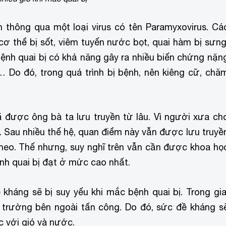
an thông qua một loại virus có tên Paramyxovirus. Cá
ơ thể bị sốt, viêm tuyến nước bọt, quai hàm bị sưng
bệnh quai bị có khả năng gây ra nhiều biến chứng nặn
… Do đó, trong quá trình bị bệnh, nên kiêng cữ, chă
ã được ông bà ta lưu truyền từ lâu. Vì người xưa ch
. Sau nhiều thế hệ, quan điểm này vẫn được lưu truyề
theo. Thế nhưng, suy nghĩ trên vẫn cần được khoa họ
nh quai bị đạt ở mức cao nhất.
kháng sẽ bị suy yếu khi mắc bệnh quai bị. Trong gia
ôi trường bên ngoài tấn công. Do đó, sức đề kháng s
c với gió và nước.