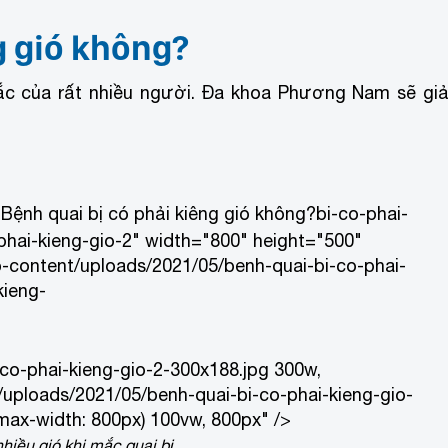
g gió không?
c của rất nhiều người. Đa khoa Phương Nam sẽ giả
Bệnh quai bị có phải kiêng gió không?
bi-co-phai-
-phai-kieng-gio-2" width="800" height="500"
-content/uploads/2021/05/benh-quai-bi-co-phai-
kieng-
co-phai-kieng-gio-2-300x188.jpg 300w,
uploads/2021/05/benh-quai-bi-co-phai-kieng-gio-
max-width: 800px) 100vw, 800px" />
hiều gió khi mắc quai bị