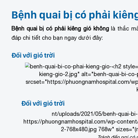
Bệnh quai bị có phải kiên
Bệnh quai bị có phải kiêng gió không
là thắc mắ
đáp chi tiết cho bạn ngay dưới đây:
Đối với gió trời
kieng-gio-2.jpg" alt="benh-quai-bi-co
srcset="https://phuongnamhospital.com/wp
Đối với gió trời
nt/uploads/2021/05/benh-quai-bi-
https://phuongnamhospital.com/wp-content/
2-768x480.jpg 768w" sizes="(
Tránh đến nơi có n