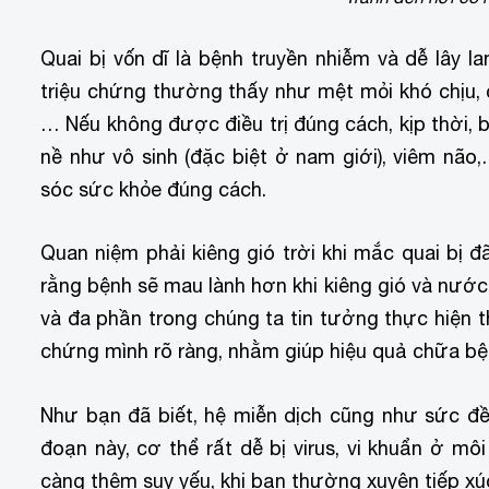
Quai bị vốn dĩ là bệnh truyền nhiễm và dễ lây l
triệu chứng thường thấy như mệt mỏi khó chịu, c
… Nếu không được điều trị đúng cách, kịp thời, 
nề như vô sinh (đặc biệt ở nam giới), viêm não,
sóc sức khỏe đúng cách.
Quan niệm phải kiêng gió trời khi mắc quai bị đ
rằng bệnh sẽ mau lành hơn khi kiêng gió và nước
và đa phần trong chúng ta tin tưởng thực hiện 
chứng mình rõ ràng, nhằm giúp hiệu quả chữa bệ
Như bạn đã biết, hệ miễn dịch cũng như sức đề 
đoạn này, cơ thể rất dễ bị virus, vi khuẩn ở m
càng thêm suy yếu, khi bạn thường xuyên tiếp xú