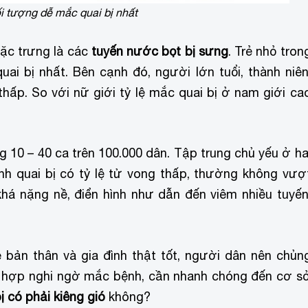
đối tượng dễ mắc quai bị nhất
đặc trưng là các
tuyến nước bọt bị sưng
. Trẻ nhỏ tron
ai bị nhất. Bên cạnh đó, người lớn tuổi, thành niên
thấp. So với nữ giới tỷ lệ mắc quai bị ở nam giới ca
 10 – 40 ca trên 100.000 dân. Tập trung chủ yếu ở ha
h quai bị có tỷ lệ tử vong thấp, thường không vượ
khá nặng nề, điển hình như dẫn đến viêm nhiều tuyến
bản thân và gia đình thật tốt, người dân nên chủn
g hợp nghi ngờ mắc bệnh, cần nhanh chóng đến cơ s
ị có phải kiêng gió
không?