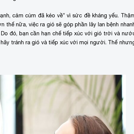
m lạnh, cảm cúm đã kéo về” vì sức đề kháng yếu. Thậ
n thế nữa, việc ra gió sẽ góp phần lây lan bệnh nhan
 Do đó, bạn cần hạn chế tiếp xúc với gió trời và nướ
n hãy tránh ra gió và tiếp xúc với mọi người. Thế nhưn