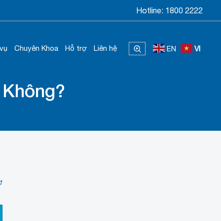
Hotline:
1800 2222
 vụ
Chuyên Khoa
Hỗ trợ
Liên hệ
EN
VI
ó Không?
1