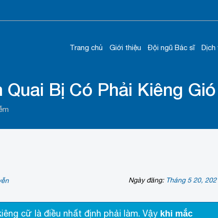
Trang chủ
Giới thiệu
Đội ngũ Bác sĩ
Dịch
 Quai Bị Có Phải Kiêng Gi
iễm
Ngày đăng:
Tháng 5 20, 202
yễn
c kiêng cữ là điều nhất định phải làm. Vậy
khi mắc