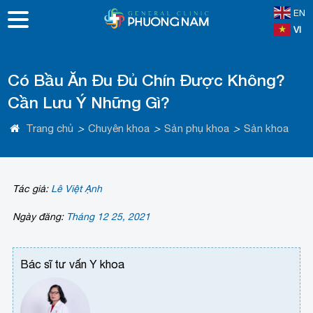
EN
VI
Có Bầu Ăn Đu Đủ Chín Được Không?
Cần Lưu Ý Những Gì?
Trang chủ
>
Chuyên khoa
>
Sản phụ khoa
>
Sản khoa
Tác giả:
Lê Việt Ạnh
Ngày đăng:
Tháng 12 25, 2021
Bác sĩ tư vấn Y khoa