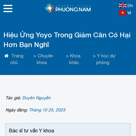
EN
VI
Hiệu Ứng Yoyo Trong Giảm Cân Có Hại
Hơn Bạn Nghĩ
Trang
>
Chuyên
>
Khoa
>
Y học dự
chủ
khoa
khác
phòng
Tác giả:
Duyên Nguyễn
Ngày đăng:
Tháng 10 25, 2023
Bác sĩ tư vấn Y khoa