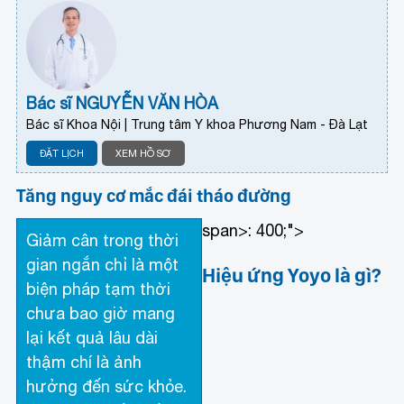
Bác sĩ NGUYỄN VĂN HÒA
Bác sĩ Khoa Nội | Trung tâm Y khoa Phương Nam - Đà Lạt
ĐẶT LỊCH
XEM HỒ SƠ
Tăng nguy cơ mắc đái tháo đường
span>: 400;">
Giảm cân trong thời
gian ngắn chỉ là một
Hiệu ứng Yoyo là gì?
biện pháp tạm thời
chưa bao giờ mang
lại kết quả lâu dài
thậm chí là ảnh
hưởng đến sức khỏe.