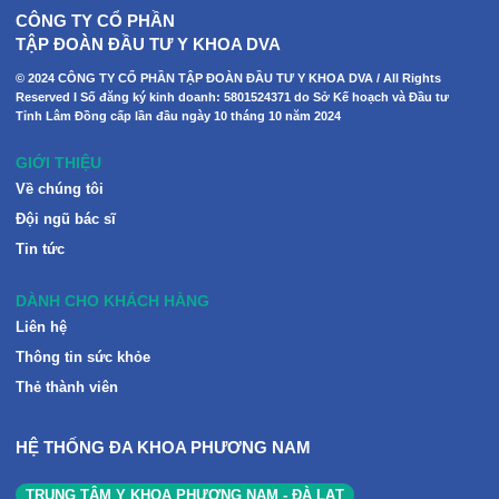
CÔNG TY CỔ PHẦN
TẬP ĐOÀN ĐẦU TƯ Y KHOA DVA
© 2024 CÔNG TY CỔ PHẦN TẬP ĐOÀN ĐẦU TƯ Y KHOA DVA / All Rights
Reserved I Số đăng ký kinh doanh: 5801524371 do Sở Kế hoạch và Đầu tư
Tỉnh Lâm Đồng cấp lần đầu ngày 10 tháng 10 năm 2024
GIỚI THIỆU
Về chúng tôi
Đội ngũ bác sĩ
Tin tức
DÀNH CHO KHÁCH HÀNG
Liên hệ
Thông tin sức khỏe
Thẻ thành viên
HỆ THỐNG ĐA KHOA PHƯƠNG NAM
TRUNG TÂM Y KHOA PHƯƠNG NAM - ĐÀ LẠT