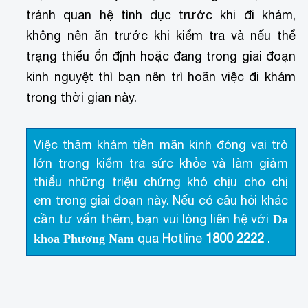
tránh quan hệ tình dục trước khi đi khám,
không nên ăn trước khi kiểm tra và nếu thể
trạng thiếu ổn định hoặc đang trong giai đoạn
kinh nguyệt thì bạn nên trì hoãn việc đi khám
trong thời gian này.
Việc thăm khám tiền mãn kinh đóng vai trò
lớn trong kiểm tra sức khỏe và làm giảm
thiểu những triệu chứng khó chịu cho chị
em trong giai đoạn này. Nếu có câu hỏi khác
cần tư vấn thêm, bạn vui lòng liên hệ với
Đa
qua Hotline
1800 2222
.
khoa Phương Nam