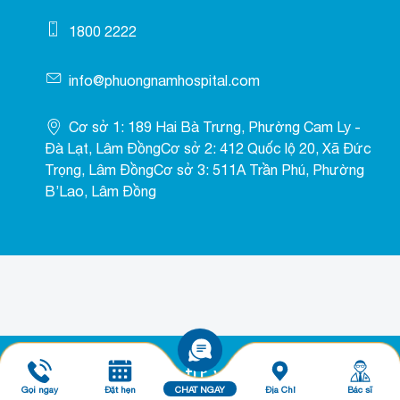
1800 2222
info@phuongnamhospital.com
Cơ sở 1: 189 Hai Bà Trưng, Phường Cam Ly -
Đà Lạt, Lâm ĐồngCơ sở 2: 412 Quốc lộ 20, Xã Đức
Trọng, Lâm ĐồngCơ sở 3: 511A Trần Phú, Phường
B’Lao, Lâm Đồng
Đăng ký tư vấn ngay
Gọi ngay
Đặt hẹn
CHAT NGAY
Địa Chỉ
Bác sĩ