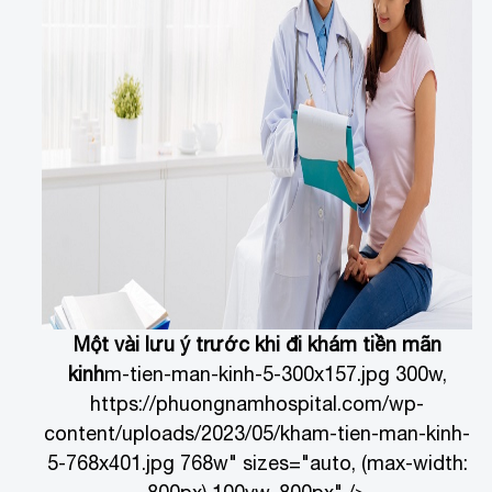
Một vài lưu ý trước khi đi khám tiền mãn
kinh
m-tien-man-kinh-5-300x157.jpg 300w,
https://phuongnamhospital.com/wp-
content/uploads/2023/05/kham-tien-man-kinh-
5-768x401.jpg 768w" sizes="auto, (max-width: