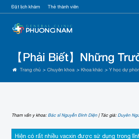
Đặt lịch khám
Thẻ thành viên
【Phải Biết】Những Trườ
Trang chủ
>
Chuyên khoa
>
Khoa khác
>
Y học dự phò
Tham vấn y khoa:
Bác sĩ Nguyễn Đình Diện
|
Tác giả:
Duyên Ng
Hiện có rất nhiều vacxin được sử dụng trong lĩn