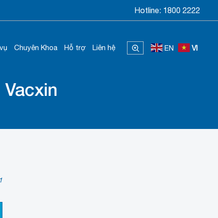
Hotline:
1800 2222
 vụ
Chuyên Khoa
Hỗ trợ
Liên hệ
EN
VI
 Vacxin
1