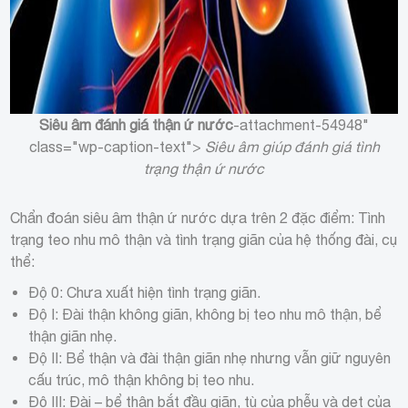
Siêu âm đánh giá thận ứ nước
-attachment-54948"
class="wp-caption-text">
Siêu âm giúp đánh giá tình
trạng thận ứ nước
Chẩn đoán siêu âm thận ứ nước dựa trên 2 đặc điểm: Tình
trạng teo nhu mô thận và tình trạng giãn của hệ thống đài, cụ
thể:
Độ 0: Chưa xuất hiện tình trạng giãn.
Độ I: Đài thận không giãn, không bị teo nhu mô thận, bể
thận giãn nhẹ.
Độ II: Bể thận và đài thận giãn nhẹ nhưng vẫn giữ nguyên
cấu trúc, mô thận không bị teo nhu.
Độ III: Đài – bể thận bắt đầu giãn, tù của phễu và dẹt của