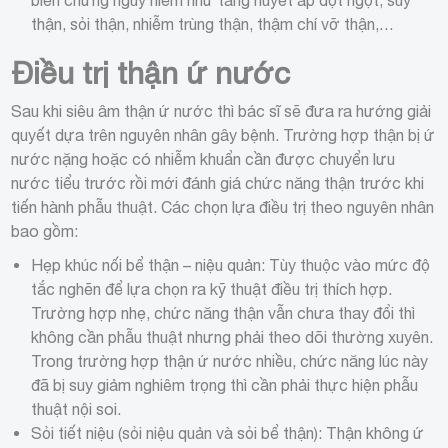
biến chứng nguy hiểm như tăng huyết áp đột ngột, suy
thận, sỏi thận, nhiễm trùng thận, thậm chí vỡ thận,…
Điều trị thận ứ nước
Sau khi siêu âm thận ứ nước thì bác sĩ sẽ đưa ra hướng giải
quyết dựa trên nguyên nhân gây bệnh. Trường hợp thận bị ứ
nước nặng hoặc có nhiễm khuẩn cần được chuyển lưu
nước tiểu trước rồi mới đánh giá chức năng thận trước khi
tiến hành phẫu thuật. Các chọn lựa điều trị theo nguyên nhân
bao gồm:
Hẹp khúc nối bể thận – niệu quản: Tùy thuộc vào mức độ
tắc nghẽn để lựa chọn ra kỹ thuật điều trị thích hợp.
Trường hợp nhẹ, chức năng thận vẫn chưa thay đổi thì
không cần phẫu thuật nhưng phải theo dõi thường xuyên.
Trong trường hợp thận ứ nước nhiều, chức năng lúc này
đã bị suy giảm nghiêm trọng thì cần phải thực hiện phẫu
thuật nội soi.
Sỏi tiết niệu (sỏi niệu quản và sỏi bể thận): Thận không ứ