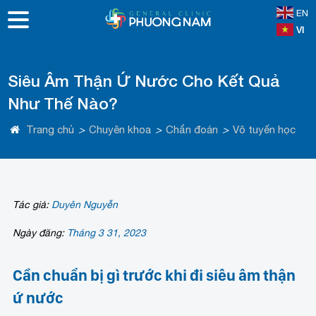
EN
VI
Siêu Âm Thận Ứ Nước Cho Kết Quả
Như Thế Nào?
Trang chủ
>
Chuyên khoa
>
Chẩn đoán
>
Vô tuyến học
Tác giả:
Duyên Nguyễn
Ngày đăng:
Tháng 3 31, 2023
Cần chuẩn bị gì trước khi đi siêu âm thận
ứ nước