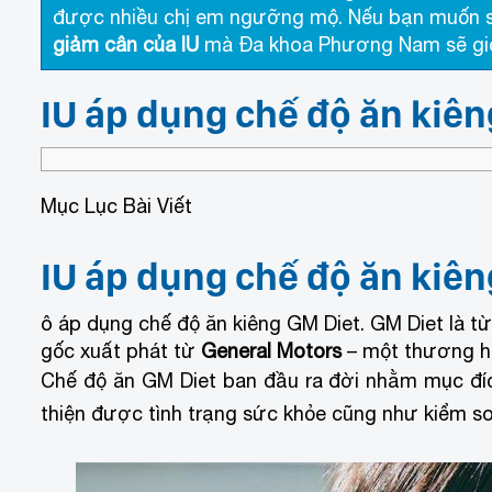
được nhiều chị em ngưỡng mộ. Nếu bạn muốn s
giảm cân của IU
mà Đa khoa Phương Nam sẽ giới 
IU áp dụng chế độ ăn kiê
Mục Lục Bài Viết
IU áp dụng chế độ ăn kiê
ô áp dụng chế độ ăn kiêng GM Diet. GM Diet là từ
gốc xuất phát từ
General Motors
– một thương hiệ
Chế độ ăn GM Diet ban đầu ra đời nhằm mục đíc
thiện được tình trạng sức khỏe cũng như kiểm so