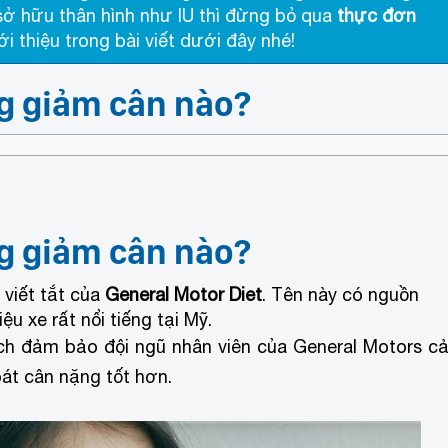
ở hữu thân hình như IU thì đừng bỏ qua
thực đơn
thiệu trong bài viết dưới đây nhé!
ng giảm cân nào?
ng giảm cân nào?
 viết tắt của
General Motor Diet
. Tên này có nguồn
u xe rất nổi tiếng tại Mỹ.
h đảm bảo đội ngũ nhân viên của General Motors cả
át cân nặng tốt hơn.