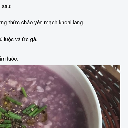
 sau:
ng thức cháo yến mạch khoai lang.
ủ luộc và ức gà.
ấm luộc.