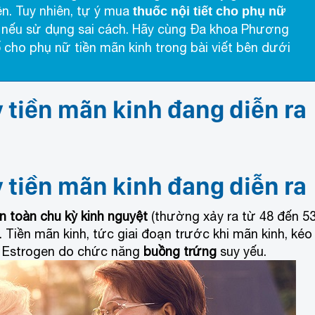
n. Tuy nhiên, tự ý mua
thuốc nội tiết cho phụ nữ
 nếu sử dụng sai cách. Hãy cùng Đa khoa Phương
ố cho phụ nữ tiền mãn kinh trong bài viết bên dưới
ỳ tiền mãn kinh đang diễn ra
ỳ tiền mãn kinh đang diễn ra
 toàn chu kỳ kinh nguyệt
(thường xảy ra từ 48 đến 5
 Tiền mãn kinh, tức giai đoạn trước khi mãn kinh, kéo
m Estrogen do chức năng
buồng trứng
suy yếu.