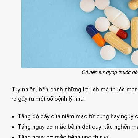
Có nên sử dụng thuốc nội
Tuy nhiên, bên cạnh những lợi ích mà thuốc mang 
ro gây ra một số bệnh lý như:
Tăng độ dày của niêm mạc tử cung hay nguy 
Tăng nguy cơ mắc bệnh đột quỵ, tắc nghẽn mạ
Tăng nguy cơ mắc bệnh ung thư vú.