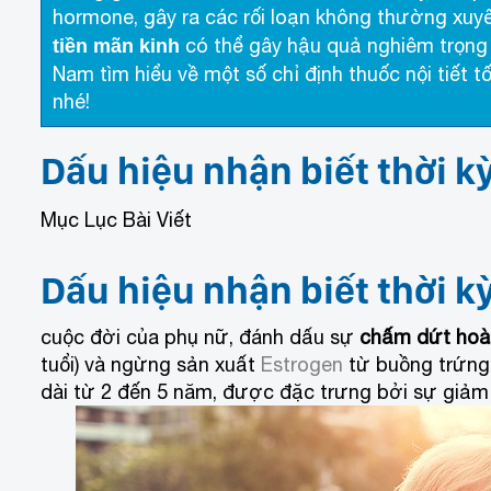
hormone, gây ra các rối loạn không thường xuyê
có thể gây hậu quả nghiêm trọng
tiền mãn kinh
Nam tìm hiểu về một số chỉ định thuốc nội tiết t
nhé!
Dấu hiệu nhận biết thời k
Mục Lục Bài Viết
Dấu hiệu nhận biết thời k
cuộc đời của phụ nữ, đánh dấu sự
chấm dứt hoàn
tuổi) và ngừng sản xuất
Estrogen
từ buồng trứng.
dài từ 2 đến 5 năm, được đặc trưng bởi sự giả