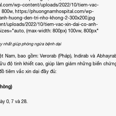
al.com/wp-content/uploads/2022/10/tiem-vac-
g 800w, https://phuongnamhospital.com/wp-
-anh-huong-den-tri-nho-khong-2-300x200.jpg
nt/uploads/2022/10/tiem-vac-xin-dai-co-anh-
izes="auto, (max-width: 800px) 100vw, 800px"
 nhất giúp phòng ngừa bệnh dại
 Việt Nam, bao gồm: Verorab (Pháp), Indirab và Abhayra
 hữu độ tinh khiết cao, giúp làm giảm những biến chứn
̀ tiêm vắc xin dại đầy đủ:
phòng)
̀y 0, 7 và 28.