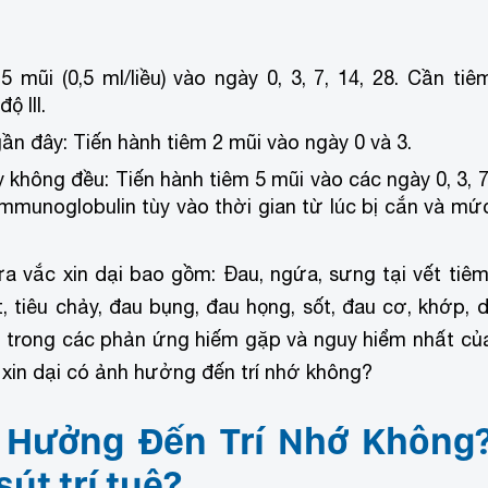
mũi (0,5 ml/liều) vào ngày 0, 3, 7, 14, 28. Cần tiê
̣ III.
n đây: Tiến hành tiêm 2 mũi vào ngày 0 và 3.
ông đều: Tiến hành tiêm 5 mũi vào các ngày 0, 3, 7
Immunoglobulin tùy vào thời gian từ lúc bị cắn và mứ
ừa vắc xin dại bao gồm: Đau, ngứa, sưng tại vết tiêm
, tiêu chảy, đau bụng, đau họng, sốt, đau cơ, khớp, di
ột trong các phản ứng hiếm gặp và nguy hiểm nhất củ
m vắc xin dại có ảnh hưởng đến trí nhớ không?
h Hưởng Đến Trí Nhớ Không
út trí tuệ?