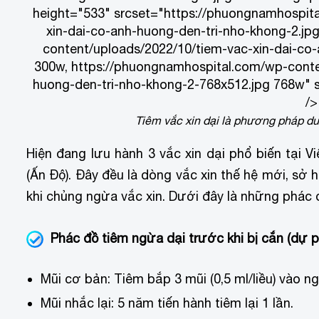
height="533" srcset="https://phuongnamhospit
xin-dai-co-anh-huong-den-tri-nho-khong-2.jp
content/uploads/2022/10/tiem-vac-xin-dai-co
300w, https://phuongnamhospital.com/wp-conte
huong-den-tri-nho-khong-2-768x512.jpg 768w" s
/>
Tiêm vắc xin dại là phương pháp duy
Hiện đang lưu hành 3 vắc xin dại phổ biến tại
(Ấn Độ). Đây đều là dòng vắc xin thế hệ mới, sở
khi chủng ngừa vắc xin. Dưới đây là những phác đô
Phác đồ tiêm ngừa dại trước khi bị cắn (dự 
Mũi cơ bản: Tiêm bắp 3 mũi (0,5 ml/liều) vào nga
Mũi nhắc lại: 5 năm tiến hành tiêm lại 1 lần.