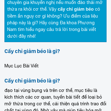
chuyên gia khuyến nghị nếu muốn đào thải mỡ
thừa ra khỏi cơ thể. Vậy
có
cấy chỉ giảm béo
tiềm ẩn nguy cơ gì không? Ưu điểm của liệu
pháp này là gì? Hãy cùng Đa khoa Phương
Nam tìm hiểu ngay câu trả lời trong bài viết
dưới đây nhé!
Cấy chỉ giảm béo là gì?
Mục Lục Bài Viết
Cấy chỉ giảm béo là gì?
đạo tại vùng bụng và trên cơ thể, mục tiêu là
kích thích các cơ quan, tuyến bài tiết để loại bỏ
mỡ thừa trong cơ thể, cải thiện quá trình trao đổi
chất tại vùng đó. Nhờ vậy mà giúp tiêu hóa mỡ