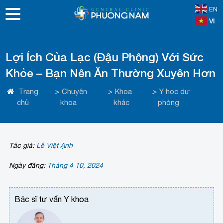
EN
VI
Lợi Ích Của Lạc (Đậu Phộng) Với Sức
Khỏe – Bạn Nên Ăn Thường Xuyên Hơn
Trang
>
Chuyên
>
Khoa
>
Y học dự
chủ
khoa
khác
phòng
Tác giả:
Lê Việt Ạnh
Ngày đăng:
Tháng 4 10, 2024
Bác sĩ tư vấn Y khoa