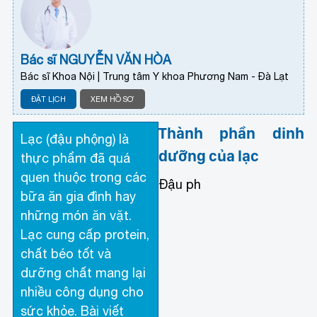
Bác sĩ NGUYỄN VĂN HÒA
Bác sĩ Khoa Nội | Trung tâm Y khoa Phương Nam - Đà Lạt
ĐẶT LỊCH
XEM HỒ SƠ
Thành phần dinh
Lạc (đậu phộng) là
dưỡng của lạc
thực phẩm đã quá
quen thuộc trong các
Đậu ph
bữa ăn gia đình hay
những món ăn vặt.
Lạc cung cấp protein,
chất béo tốt và
dưỡng chất mang lại
nhiều công dụng cho
sức khỏe. Bài viết