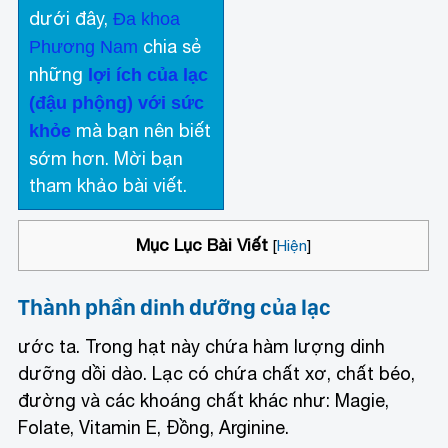
dưới đây,
Đa khoa
chia sẻ
Phương Nam
những
lợi ích của lạc
(đậu phộng) với sức
mà bạn nên biết
khỏe
sớm hơn. Mời bạn
tham khảo bài viết.
Mục Lục Bài Viết
[
Hiện
]
Thành phần dinh dưỡng của lạc
ước ta. Trong hạt này chứa hàm lượng dinh
dưỡng dồi dào. Lạc có chứa chất xơ, chất béo,
đường và các khoáng chất khác như: Magie,
Folate, Vitamin E, Đồng, Arginine.