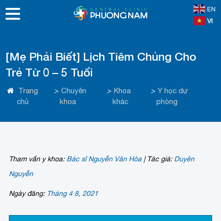
EN
VI
[Mẹ Phải Biết] Lịch Tiêm Chủng Cho
Trẻ Từ 0 – 5 Tuổi
Trang
>
Chuyên
>
Khoa
>
Y học dự
chủ
khoa
khác
phòng
Tham vấn y khoa:
Bác sĩ Nguyễn Văn Hòa
|
Tác giả:
Duyên
Nguyễn
Ngày đăng:
Tháng 4 8, 2021