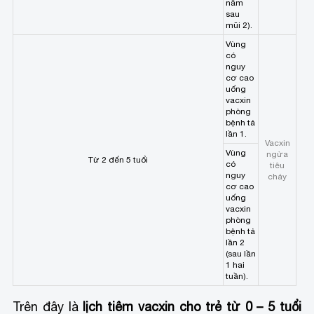
năm
sau
mũi 2).
Vùng
có
nguy
cơ cao
uống
vacxin
phòng
bệnh tả
lần 1.
Vacxin
Vùng
ngừa
Từ 2 đến 5 tuổi
có
tiêu
nguy
chảy
cơ cao
uống
vacxin
phòng
bệnh tả
lần 2
(sau lần
1 hai
tuần).
Trên đây là
lịch tiêm vacxin cho trẻ từ 0 – 5 tuổi