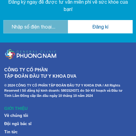
Đăng ký ngay để được tư vấn miễn phí về sức khỏe của
bạn!
CÔNG TY CỔ PHẦN
TẬP ĐOÀN ĐẦU TƯ Y KHOA DVA
© 2024 CÔNG TY CỔ PHẦN TẬP ĐOÀN ĐẦU TƯ Y KHOA DVA / All Rights
Reserved I Số đăng ký kinh doanh: 5801524371 do Sở Kế hoạch và Đầu tư
Tỉnh Lâm Đồng cấp lần đầu ngày 10 tháng 10 năm 2024
GIỚI THIỆU
Về chúng tôi
Đội ngũ bác sĩ
Tin tức