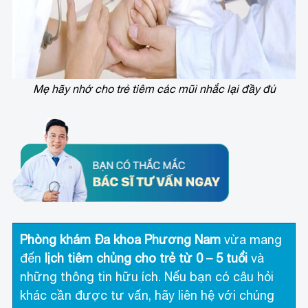
Mẹ hãy nhớ cho trẻ tiêm các mũi nhắc lại đầy đủ
Phòng khám Đa khoa Phương Nam
vừa mang
đến
lịch tiêm chủng cho trẻ từ 0 – 5 tuổi
và
những thông tin hữu ích. Nếu bạn có câu hỏi
khác cần được tư vấn, hãy liên hệ với chúng