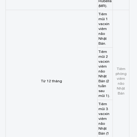
Rubella
(MR).
Tiêm
mũi 1
vacxin
viêm
não
Nhật
Bản.
Tiêm
mũi 2
vacxin
viêm
Tiêm
não
phòng
Nhật
viêm
Từ 12 tháng
Bản (2
não
tuần
Nhật
sau
Bản
mũi 1).
Tiêm
mũi 3
vacxin
viêm
não
Nhật
Bản (1