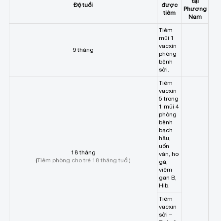
tại
Độ tuổi
được
Phương
tiêm
Nam
Tiêm
mũi 1
vacxin
9 tháng
phòng
bệnh
sởi.
Tiêm
vacxin
5 trong
1 mũi 4
phòng
bệnh
bạch
hầu,
uốn
18 tháng
ván, ho
(
Tiêm phòng cho trẻ 18 tháng tuổi
)
gà,
viêm
gan B,
Hib.
Tiêm
vacxin
sởi –