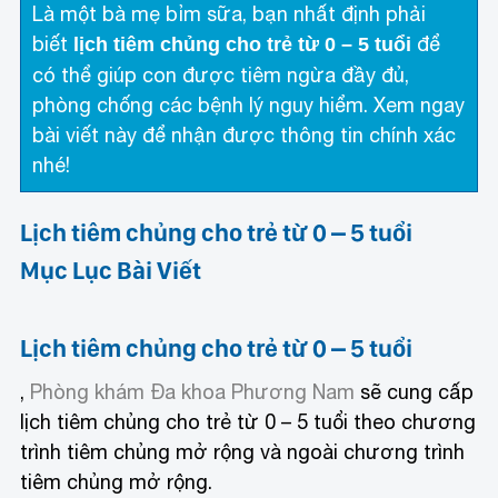
Là một bà mẹ bỉm sữa, bạn nhất định phải
biết
để
lịch tiêm chủng cho trẻ từ 0 – 5 tuổi
có thể giúp con được tiêm ngừa đầy đủ,
phòng chống các bệnh lý nguy hiểm. Xem ngay
bài viết này để nhận được thông tin chính xác
nhé!
Lịch tiêm chủng cho trẻ từ 0 – 5 tuổi
Mục Lục Bài Viết
Lịch tiêm chủng cho trẻ từ 0 – 5 tuổi
,
Phòng khám Đa khoa Phương Nam
sẽ cung cấp
lịch tiêm chủng cho trẻ từ 0 – 5 tuổi theo chương
trình tiêm chủng mở rộng và ngoài chương trình
tiêm chủng mở rộng.