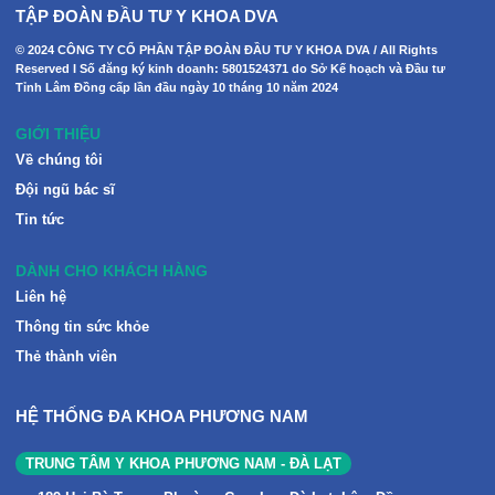
TẬP ĐOÀN ĐẦU TƯ Y KHOA DVA
© 2024 CÔNG TY CỔ PHẦN TẬP ĐOÀN ĐẦU TƯ Y KHOA DVA / All Rights
Reserved I Số đăng ký kinh doanh: 5801524371 do Sở Kế hoạch và Đầu tư
Tỉnh Lâm Đồng cấp lần đầu ngày 10 tháng 10 năm 2024
GIỚI THIỆU
Về chúng tôi
Đội ngũ bác sĩ
Tin tức
DÀNH CHO KHÁCH HÀNG
Liên hệ
Thông tin sức khỏe
Thẻ thành viên
HỆ THỐNG ĐA KHOA PHƯƠNG NAM
TRUNG TÂM Y KHOA PHƯƠNG NAM - ĐÀ LẠT