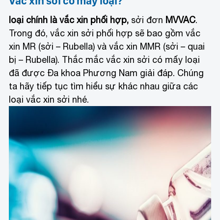
Vắc xin sởi có mấy loại?
loại chính là
vắc xin phối hợp
,
sởi đơn
MVVAC
.
Trong đó, vắc xin sởi phối hợp sẽ bao gồm vắc
xin MR (sởi – Rubella) và vắc xin MMR (sởi – quai
bị – Rubella). Thắc mắc vắc xin sởi có mấy loại
đã được Đa khoa Phương Nam giải đáp. Chúng
ta hãy tiếp tục tìm hiểu sự khác nhau giữa các
loại vắc xin sởi nhé.