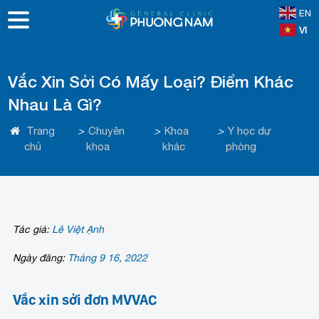
EN
VI
Vắc Xin Sởi Có Mấy Loại? Điểm Khác
Nhau Là Gì?
Trang
>
Chuyên
>
Khoa
>
Y học dự
chủ
khoa
khác
phòng
Tác giả:
Lê Việt Ạnh
Ngày đăng:
Tháng 9 16, 2022
Vắc xin sởi đơn MVVAC